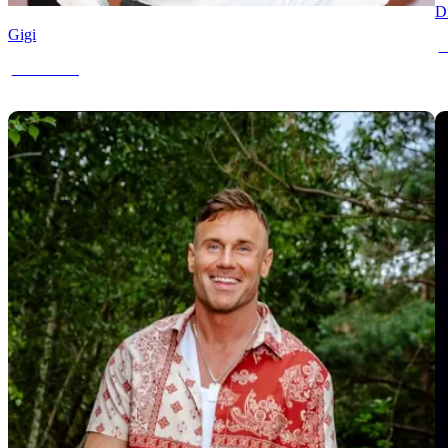
D
Gigi
T
Teilnehmer