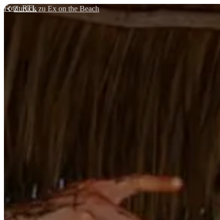
Foto: RTL
EXALITY
Zurück zu
Ex on the Beach
Ex on the Beach Staffel 7