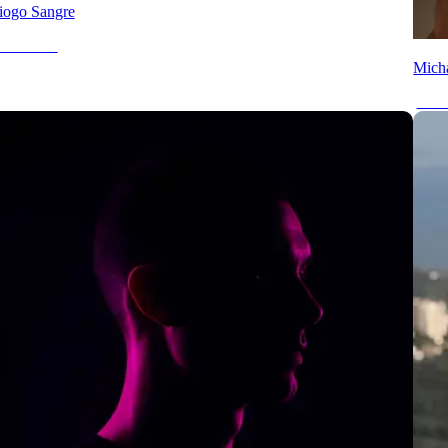
iogo Sangre
eilnehmer
Mich
Teil