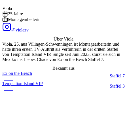
Foto: @
violazv
/ Instagram
EXALITY
Viola
25
Jahre
Montagearbeiterin
Instagram
@violazv
16.6K
Über
Viola
Viola, 25, aus Villingen-Schwenningen ist Montagearbeiterin und
hatte ihren ersten TV-Auftritt als Verführerin in der dritten Staffel
von Temptation Island VIP. Single seit Juni 2023, stürzt sie sich in
Mexiko ins Liebes-Chaos von Ex on the Beach Staffel 7.
Bekannt aus
Ex on the Beach
Staffel
7
(
2026
)
Temptation Island VIP
Staffel
3
(
2022
)