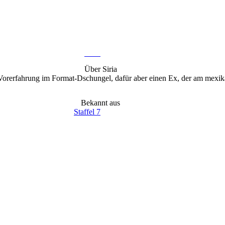
Foto: @
siriaa_montii
/ Instagram
2.9K
Über
Siria
 Vorerfahrung im Format-Dschungel, dafür aber einen Ex, der am mexika
Bekannt aus
Staffel
7