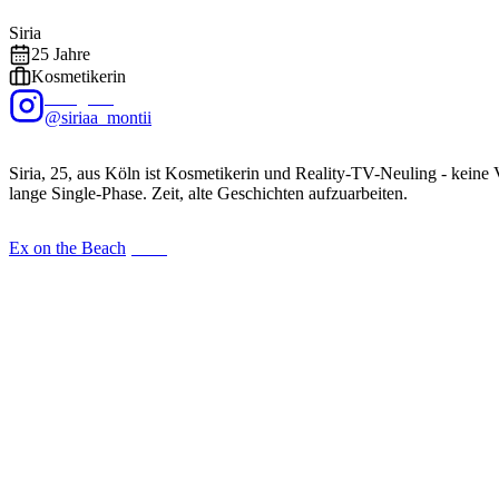
EXALITY
Siria
25
Jahre
Kosmetikerin
Instagram
@siriaa_montii
Siria, 25, aus Köln ist Kosmetikerin und Reality-TV-Neuling - keine
lange Single-Phase. Zeit, alte Geschichten aufzuarbeiten.
Ex on the Beach
(
2026
)