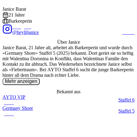
Foto: @
heyliljanice
/ Instagram
EXALITY
Janice
Barat
21
Jahre
Barkeeperin
Instagram
@heyliljanice
21.0K
Über
Janice
Janice Barat, 21 Jahre alt, arbeitet als Barkeeperin und wurde durch
«Germany Shore» Staffel 5 (2025) bekannt. Dort geriet sie so heftig
mit Walentina Doronina in Konflikt, dass Walentinas Familie den
Kontakt zu ihr abbrach. Das Wiedersehen bezeichnete Janice selbst
als «Fiebertraum». Bei AYTO Staffel 6 sucht die junge Barkeeperin
hinter all dem Drama nach echter Liebe.
Mehr anzeigen
Bekannt aus
AYTO VIP
Staffel
6
(
2026
)
Germany Shore
Staffel
5
(
2025
)