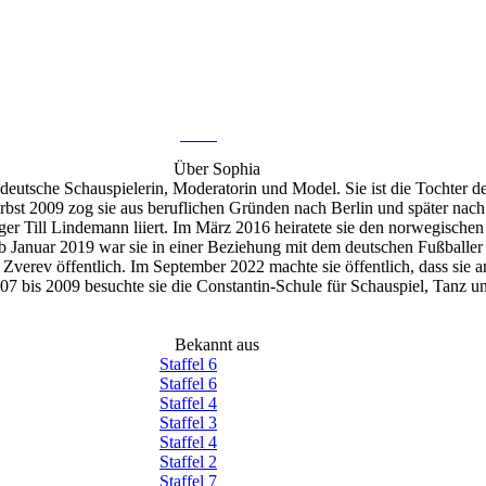
Foto: @
sophiathomalla
/ Instagram
1.5M
Über
Sophia
 deutsche Schauspielerin, Moderatorin und Model. Sie ist die Tochter 
t 2009 zog sie aus beruflichen Gründen nach Berlin und später nach P
 Till Lindemann liiert. Im März 2016 heiratete sie den norwegische
b Januar 2019 war sie in einer Beziehung mit dem deutschen Fußballer 
verev öffentlich. Im September 2022 machte sie öffentlich, dass sie a
07 bis 2009 besuchte sie die Constantin-Schule für Schauspiel, Tanz un
ei Germany’s Next Topmodel, schied aber in der ersten Runde aus. 20
s Dancing Star bei Let’s Dance. 2010 wurde sie in der Liste der FHM 
lla Jury-Mitglied bei der Castingshow Das PokerStars.de Ass. 2012 wi
Bekannt aus
M und der TV total Stock Car Crash Challenge. 2016 saß sie in der 
Staffel
6
018 moderierte sie die Autorennshow Devils Race bei DMAX. 2019 wur
Staffel
6
. 2021 übernahm sie die Moderationen der Datingshows Are You The O
Staffel
4
sie Gastmoderatorin bei Du gewinnst hier nicht die Million bei Stefan
Staffel
3
Staffel
4
Staffel
2
Staffel
7