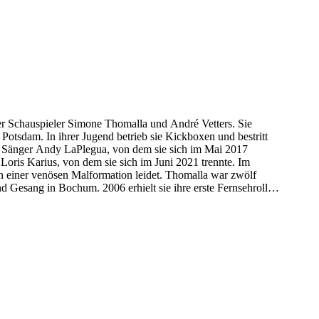
der Schauspieler Simone Thomalla und André Vetters. Sie
otsdam. In ihrer Jugend betrieb sie Kickboxen und bestritt
n Sänger Andy LaPlegua, von dem sie sich im Mai 2017
Loris Karius, von dem sie sich im Juni 2021 trennte. Im
n einer venösen Malformation leidet. Thomalla war zwölf
d Gesang in Bochum. 2006 erhielt sie ihre erste Fernsehrolle
09 und 2010 war sie in der Sat.1-Daily Soap Eine wie keine
Sexiest Women auf den dritten Platz gewählt und ließ sich
rkte sie in der Comedy-Serie Die Dreisten Drei – jetzt noch
Jury der RTL-Tanzshow Dance Dance Dance und der Tattoo-
de Thomalla Gesellschafterin und Werbefigur eines Start-up-
ne? und Date or Drop. 2022 vertrat sie Frauke Ludowig als
 Raab.