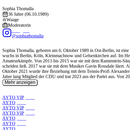
EXALITY
Sophia
Thomalla
36
Jahre (
06.10.1989
)
♎
Waage
Moderatorin
Instagram
@sophiathomalla
Sophia Thomalla, geboren am 6. Oktober 1989 in Ost-Berlin, ist eine
wuchs in Berlin, Köln, Kleinmachnow und Gelsenkirchen auf. Im Herbs
Amateurkämpfe. Von 2011 bis 2015 war sie mit dem Rammstein-Sänger
scheiden ließ. 2017 war sie mit dem Musiker Gavin Rossdale liiert. A
Oktober 2021 wurde ihre Beziehung mit dem Tennis-Profi Alexander Z
Jahre lang Mitglied der CDU und trat 2023 aus der Partei aus. Von 20
in der ARD-Krimireihe Commissario Laurenti. 2009 bewarb sie sich b
Mehr anzeigen
zu sehen. 2010 gewann sie zusammen mit Massimo Sinató den Titel de
2012 für die deutsche Ausgabe des Playboy ablichten. 2011 war Thoma
dreister mit. 2015 übernahm sie die Nebenmoderation bei der Wok-W
AYTO VIP
(
2026
)
Show Pain & Fame. 2016 brachte sie eine Schuhkollektion heraus. 2
AYTO
(
2025
)
Unternehmens für den Vertrieb von Schotter, Kies und Sand per App
AYTO VIP
(
2024
)
Moderatorin bei Die Bachelorette – Das große Wiedersehen. 2024 war 
AYTO VIP
(
2023
)
AYTO
(
2022
)
AYTO
(
2021
)
AYTO
(
2026
)