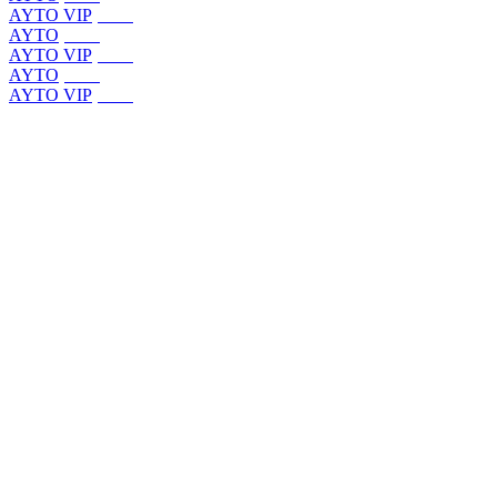
AYTO VIP
(
2025
)
AYTO
(
2023
)
AYTO VIP
(
2022
)
AYTO
(
2021
)
AYTO VIP
(
2021
)