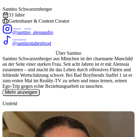
Foto: @
santino_alessandro
/ Instagram
EXALITY
Santino
Schwarzenberger
33
Jahre
Gartenbauer & Content Creator
Instagram
@santino_alessandro
TikTok
@santinoitalienfood
Über
Santino
Santino Schwarzenberger aus München ist der charmante Manchild
an der Seite einer starken Frau. Seit acht Jahren ist er mit Alenssia
zusammen – und macht ihr das Leben durch offensives Flirten und
fehlende Wertschätzung schwer. Bei Bad Boyfriends Staffel 1 ist er
zum ersten Mal im Reality-TV zu sehen und muss lernen, seinen
Ego-Trip gegen echte Beziehungsarbeit zu tauschen.
Mehr anzeigen
Umfeld