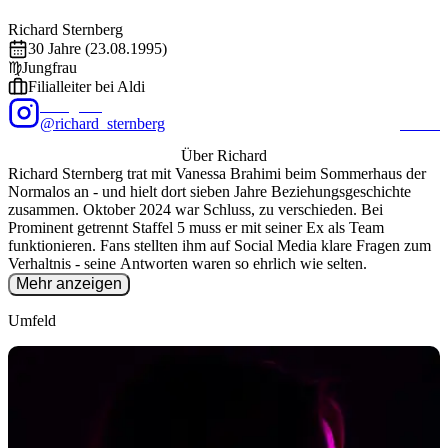
Foto: @
richard_sternberg
/ Instagram
EXALITY
Richard
Sternberg
30
Jahre (
23.08.1995
)
♍
Jungfrau
Filialleiter bei Aldi
Instagram
@richard_sternberg
16.8K
Über
Richard
Richard Sternberg trat mit Vanessa Brahimi beim Sommerhaus der
Normalos an - und hielt dort sieben Jahre Beziehungsgeschichte
zusammen. Oktober 2024 war Schluss, zu verschieden. Bei
Prominent getrennt Staffel 5 muss er mit seiner Ex als Team
funktionieren. Fans stellten ihm auf Social Media klare Fragen zum
Verhaltnis - seine Antworten waren so ehrlich wie selten.
Mehr anzeigen
Umfeld