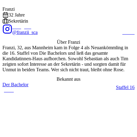
Foto: @
franzii_sca
/ Instagram
EXALITY
Franzi
32
Jahre
Sekretärin
Instagram
@franzii_sca
12.3K
Über
Franzi
Franzi, 32, aus Mannheim kam in Folge 4 als Neuankömmling in
die 16. Staffel von Die Bachelors und ließ das gesamte
Kandidatinnen-Haus aufhorchen. Sowohl Sebastian als auch Tim
zeigten sofort Interesse an der Sekretärin - und sorgten damit für
Unmut in beiden Teams. Wer sich nicht traut, bleibt ohne Rose.
Bekannt aus
Der Bachelor
Staffel
16
(
2026
)