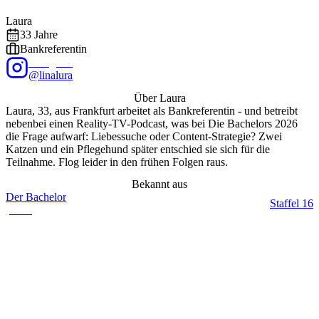
Foto: @
linalura
/ Instagram
EXALITY
Laura
33
Jahre
Bankreferentin
Instagram
@linalura
Über
Laura
Laura, 33, aus Frankfurt arbeitet als Bankreferentin - und betreibt
nebenbei einen Reality-TV-Podcast, was bei Die Bachelors 2026
die Frage aufwarf: Liebessuche oder Content-Strategie? Zwei
Katzen und ein Pflegehund später entschied sie sich für die
Teilnahme. Flog leider in den frühen Folgen raus.
Bekannt aus
Der Bachelor
Staffel
16
(
2026
)