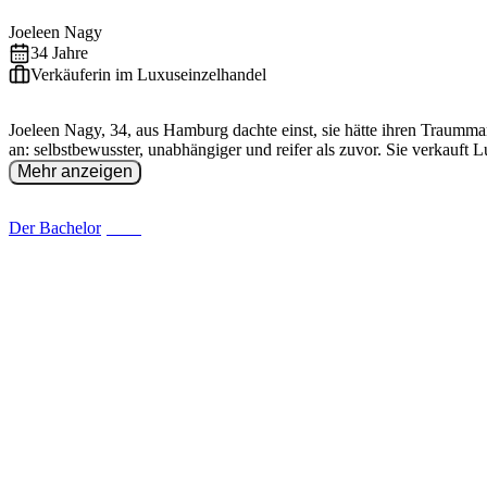
EXALITY
Joeleen
Nagy
34
Jahre
Verkäuferin im Luxuseinzelhandel
Joeleen Nagy, 34, aus Hamburg dachte einst, sie hätte ihren Traumman
an: selbstbewusster, unabhängiger und reifer als zuvor. Sie verkauft
Mehr anzeigen
Der Bachelor
(
2026
)