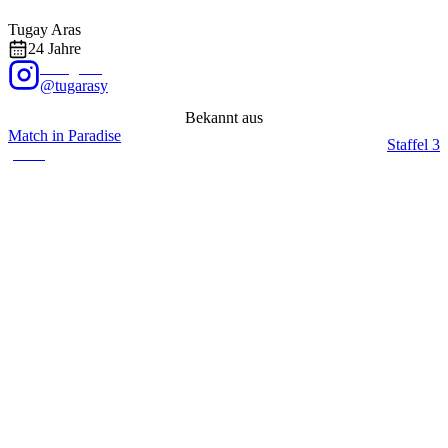
Foto: @
tugarasy
/ Instagram
EXALITY
Tugay
Aras
24
Jahre
Instagram
@tugarasy
Bekannt aus
Match in Paradise
Staffel
3
(
2026
)