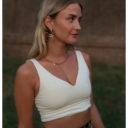
Bennett Bacher.
Das Single-Dasein hat für den Rapper inzwischen aber ein
endgültiges Ende gefunden, denn im Jahr 2025 lernte er seine
Freundin Kathy über die Dating-App Bumble kennen. Die
sympathische Yoga-Lehrerin hat das Herz des Musikers im Sturm
erobert, und das Paar wohnt mittlerweile gemeinsam in der
Hauptstadt Berlin. Das frische Liebesglück wird im Jahr 2026 direkt
auf die ultimative Probe gestellt: Ferry und Kathy ziehen zusammen
in die elfte Staffel von ’Das Sommerhaus der Stars’ ein. Die beiden
sehen das berüchtigte Reality-Format als ihr ganz persönliches
Beziehungs-Bootcamp und wollen im Haus der Promipaare
beweisen, wie krisenfest ihre Liebe unter Dauerbeobachtung
wirklich ist.