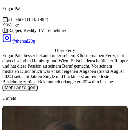
Foto: @
thereal20g
/ Instagram
EXALITY
Edgar
Pall
"
Ferry
"
31
Jahre (
11.10.1994
)
♎
Waage
Rapper, Reality-TV-Teilnehmer
Instagram
@thereal20g
22.3K
Über
Ferry
Edgar Pall, besser bekannt unter seinem Künstlernamen Ferry, lebt
abwechselnd in Hamburg und Wien. Er ist leidenschaftlicher Rapper
und hat diese Passion zu seinem Beruf gemacht. Vor seinem
medialen Durchbruch war er laut eigenen Angaben (Stand August
2024) seit acht Jahren Single und blickte erst auf eine feste
Beziehung zurück. Bekanntheit erlangte er 2024 durch seine
Teilnahme an der 11. Staffel von Die Bachelorette. Dort entwickelte
Mehr anzeigen
er sich schnell zu einem der Favoriten von Stella-Tiana Stegmann
und überzeugte durch seine unkonventionelle Art. Er schaffte es bis
Umfeld
ins Finale, musste sich jedoch am Ende geschlagen geben, da Stella
sich für Devin Dayan entschied. Ferry belegte somit den zweiten
Platz. Anfang November 2025 suchte Ferry erneut im Fernsehen
nach der Liebe und war als Kandidat in der 6. Staffel von Bachelor
in Paradise zu sehen. Dort traf er auf alte Bekannte aus seiner
Bachelorette-Staffel, wie etwa den Gewinner Devin Dayan und