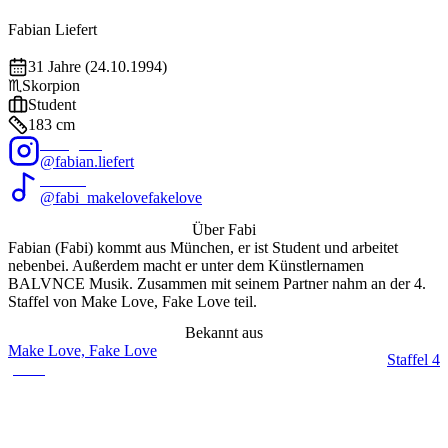
Foto: @
fabian.liefert
/ Instagram
EXALITY
Fabian
Liefert
"
Fabi
"
31
Jahre (
24.10.1994
)
♏
Skorpion
Student
183
cm
Instagram
@fabian.liefert
TikTok
@fabi_makelovefakelove
Über
Fabi
Fabian (Fabi) kommt aus München, er ist Student und arbeitet
nebenbei. Außerdem macht er unter dem Künstlernamen
BALVNCE Musik. Zusammen mit seinem Partner nahm an der 4.
Staffel von Make Love, Fake Love teil.
Bekannt aus
Make Love, Fake Love
Staffel
4
(
2025
)