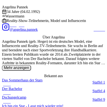
Foto: @
angelina.pannek
/ Instagram
EXALITY
Angelina
Pannek
34
Jahre (
04.02.1992
)
♒
Wassermann
Reality-Show-Teilnehmerin, Model und Influencerin
Instagram
@angelina.pannek
664.1K
Über
Angelina
Angelina Pannek (geb. Heger) ist ein deutsches Model, eine
Influencerin und Reality-TV-Teilnehmerin. Sie wuchs in Berlin auf
und beendete nach einer Sportverletzung ihre Handballkarriere.
Einem breiten Publikum wurde sie 2014 als Zweitplatzierte in der
vierten Staffel von Der Bachelor bekannt. Darauf folgten weitere
Auftritte in bekannten Reality-Formaten, darunter Ich bin ein Star –
Holt mich hier raus! (2015), wo sie die Sendung freiwillig verließ,
Mehr anzeigen
und Das Sommerhaus der Stars (2016). Neben ihrer TV-Präsenz ist
sie als Influencerin auf Instagram aktiv. Seit 2020 ist sie mit dem
Bekannt aus
ehemaligen Bachelor Sebastian Pannek verheiratet, mit dem sie drei
Das Sommerhaus der Stars
Staffel
1
gemeinsame Kinder hat.
(
2016
)
Der Bachelor
Staffel
4
(
2014
)
Dschungelcamp
Staffel
9
(
2015
)
Ich bin ein Star - Lasst mich wieder rein!