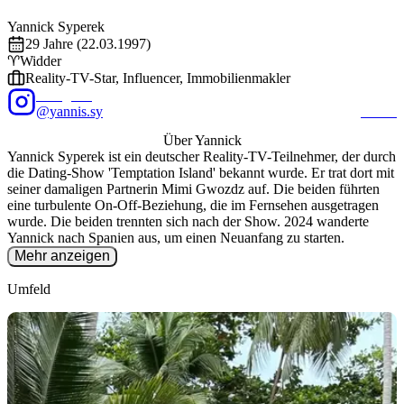
Foto: @
yannis.sy
/ Instagram
EXALITY
Yannick
Syperek
29
Jahre (
22.03.1997
)
♈
Widder
Reality-TV-Star, Influencer, Immobilienmakler
Instagram
@yannis.sy
54.1K
Über
Yannick
Yannick Syperek ist ein deutscher Reality-TV-Teilnehmer, der durch
die Dating-Show 'Temptation Island' bekannt wurde. Er trat dort mit
seiner damaligen Partnerin Mimi Gwozdz auf. Die beiden führten
eine turbulente On-Off-Beziehung, die im Fernsehen ausgetragen
wurde. Die beiden trennten sich nach der Show. 2024 wanderte
Yannick nach Spanien aus, um einen Neuanfang zu starten.
Mehr anzeigen
Umfeld