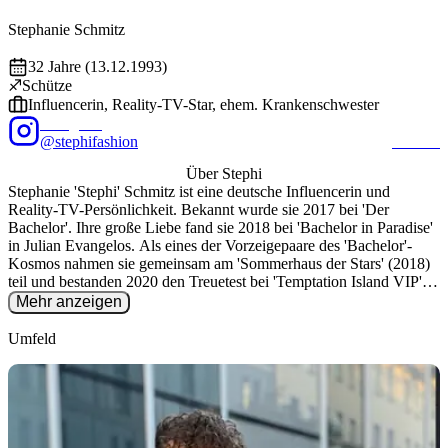
Foto: @
stephifashion
/ Instagram
EXALITY
Stephanie
Schmitz
"
Stephi
"
32
Jahre (
13.12.1993
)
♐
Schütze
Influencerin, Reality-TV-Star, ehem. Krankenschwester
Instagram
@stephifashion
479.1K
Über
Stephi
Stephanie 'Stephi' Schmitz ist eine deutsche Influencerin und
Reality-TV-Persönlichkeit. Bekannt wurde sie 2017 bei 'Der
Bachelor'. Ihre große Liebe fand sie 2018 bei 'Bachelor in Paradise'
in Julian Evangelos. Als eines der Vorzeigepaare des 'Bachelor'-
Kosmos nahmen sie gemeinsam am 'Sommerhaus der Stars' (2018)
teil und bestanden 2020 den Treuetest bei 'Temptation Island VIP'.
Stephi und Julian sind verheiratet und Eltern einer Tochter.
Mehr anzeigen
Umfeld