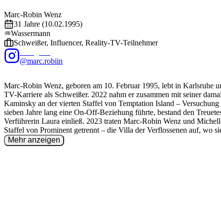
EXALITY
Marc-Robin
Wenz
31
Jahre (
10.02.1995
)
♒
Wassermann
Schweißer, Influencer, Reality-TV-Teilnehmer
Instagram
@marc.robiin
Marc-Robin Wenz, geboren am 10. Februar 1995, lebt in Karlsruhe und
TV-Karriere als Schweißer. 2022 nahm er zusammen mit seiner dama
Kaminsky an der vierten Staffel von Temptation Island – Versuchung i
sieben Jahre lang eine On-Off-Beziehung führte, bestand den Treuetes
Verführerin Laura einließ. 2023 traten Marc-Robin Wenz und Michel
Staffel von Prominent getrennt – die Villa der Verflossenen auf, wo si
2024 war Marc-Robin Wenz Kandidat in der vierten Staffel von Are Y
Mehr anzeigen
Love und fand in der sechsten Matching Night Laura Morante als sei
Dezember 2024 erhielt er zusammen mit Asena Neuhoff bei den Reali
Kategorie 'Sexytime des Jahres'. Ende April 2025 nahm er an der sech
Beach teil, wo er Marta Dobrowolska kennenlernte. Bei der Reunion g
nach den Dreharbeiten eine von Auf und Ab geprägte Kennenlernphase
parallelen Kontakten schließlich beendeten. Mitte August 2025 wur
Wenz und Alessandra Wichert öffentlich, wobei die Art ihrer Beziehu