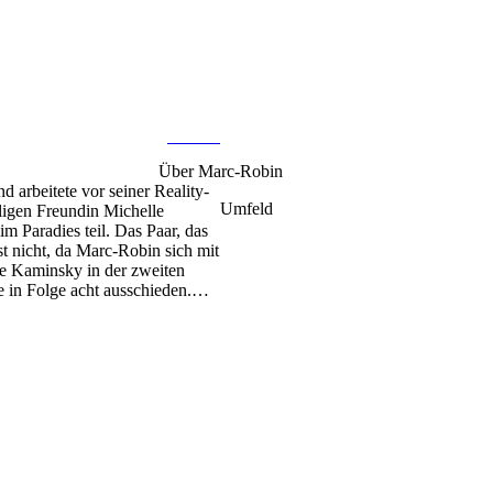
Foto: @
marc.robiin
/ Instagram
129.0K
Über
Marc-Robin
 arbeitete vor seiner Reality-
Umfeld
ligen Freundin Michelle
m Paradies teil. Das Paar, das
t nicht, da Marc-Robin sich mit
le Kaminsky in der zweiten
e in Folge acht ausschieden.
ou the One? Reality Stars in
n Perfect Match. Anfang
ty Awards die Trophäe in der
sten Staffel von Ex on the
aben sie bekannt, dass sie
 hatten, die sie aufgrund von
de die Trennung von Marc-Robin
ng zuvor unbestätigt war.