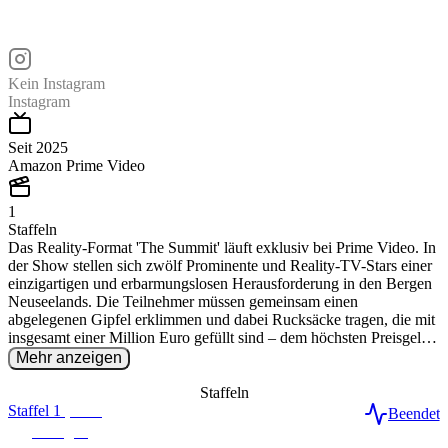
Foto: Amazon Prime Video
EXALITY
The Summit - Der steile Weg zur Million
Kein Instagram
Instagram
Seit 2025
Amazon Prime Video
1
Staffeln
Das Reality-Format 'The Summit' läuft exklusiv bei Prime Video. In
der Show stellen sich zwölf Prominente und Reality-TV-Stars einer
einzigartigen und erbarmungslosen Herausforderung in den Bergen
Neuseelands. Die Teilnehmer müssen gemeinsam einen
abgelegenen Gipfel erklimmen und dabei Rucksäcke tragen, die mit
insgesamt einer Million Euro gefüllt sind – dem höchsten Preisgeld
in der deutschen Reality-TV-Geschichte. Sie müssen gefährliche
Mehr anzeigen
Streckenabschnitte, Höhenlagen und extreme Wetterbedingungen
sowie körperliche und mentale Aufgaben meistern. Obwohl
Staffeln
Teamwork essenziell ist, kann am Ende nur eine Person das
Staffel
1
(
2025
)
Beendet
Preisgeld gewinnen, was für psychologische Tiefe, Allianzen und
6
Folgen
Verrat sorgt. Das Format wurde ursprünglich von EndemolShine